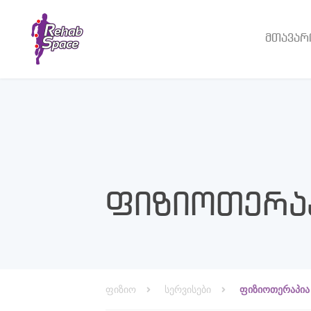
მთავარ
ფიზიოთერა
ფიზიო
სერვისები
ფიზიოთერაპია